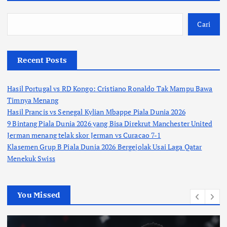
Cari
Recent Posts
Hasil Portugal vs RD Kongo: Cristiano Ronaldo Tak Mampu Bawa
Timnya Menang
Hasil Prancis vs Senegal Kylian Mbappe Piala Dunia 2026
9 Bintang Piala Dunia 2026 yang Bisa Direkrut Manchester United
Jerman menang telak skor Jerman vs Curacao 7-1
Klasemen Grup B Piala Dunia 2026 Bergejolak Usai Laga Qatar
Menekuk Swiss
You Missed