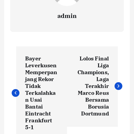
admin
N
Bayer
Lolos Final
a
Leverkusen
Liga
Memperpan
Champions,
v
jang Rekor
Laga
Tidak
Terakhir
i
Terkalahka
Marco Reus
n Usai
Bersama
Bantai
Borusia
g
Eintracht
Dortmund
Frankfurt
a
5-1