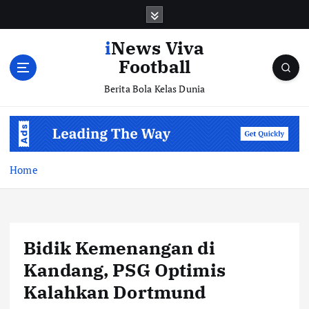
S
k
i
iNews Viva
p
Football
t
o
Berita Bola Kelas Dunia
c
o
n
t
e
Home
n
t
Bidik Kemenangan di
Kandang, PSG Optimis
Kalahkan Dortmund