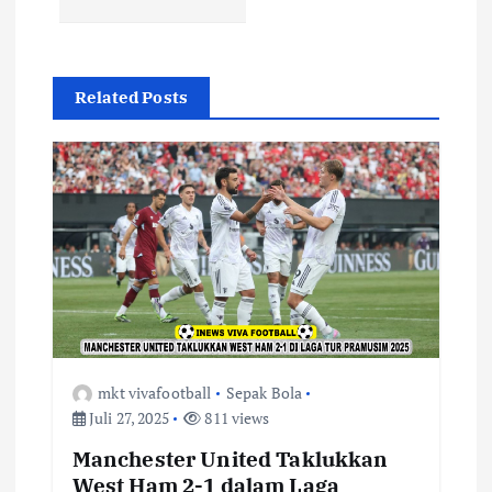
s
i
Related Posts
p
o
s
mkt vivafootball
Sepak Bola
Juli 27, 2025
811 views
Manchester United Taklukkan
West Ham 2-1 dalam Laga