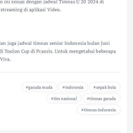
 ini sesuai dengan jadwal Timnas U 20 2024 di
 streaming di aplikasi Video.
dan juga jadwal timnas senior Indonesia bulan Juni
i Toulon Cup di Prancis. Untuk mengetahui beberapa
Viva.
garuda muda
indonesia
sepak bola
tim nasional
timnas garuda
timnas indonesia