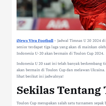
iNews Viva Football
– Jadwal Timnas U 20 2024 di 
senior terdapat tiga laga yang akan di mainkan ol
Indonesia U-20 akan bermain di Toulon Cup 2024.
Indonesia U 20 saat ini telah banyak berkembang t
akan bermain di Toulon Cup dan melawan Ukraina. 
lihat berikut ini jadwalnya!
Sekilas Tentang
Toulon Cup merupakan salah satu turnamen sepak