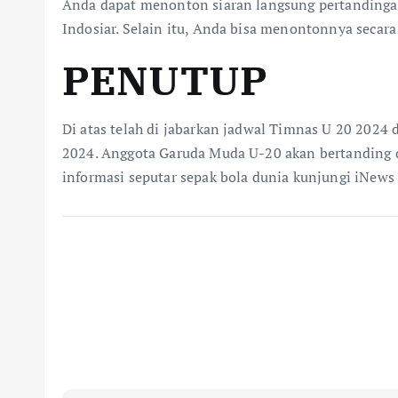
Anda dapat menonton siaran langsung pertandingan
Indosiar. Selain itu, Anda bisa menontonnya secara
PENUTUP
Di atas telah di jabarkan jadwal Timnas U 20 2024 
2024. Anggota Garuda Muda U-20 akan bertanding d
informasi seputar sepak bola dunia kunjungi iNews 