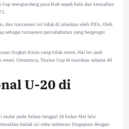
on Cup mengundang para klub sepak bola dan kemudian
75.
, dan turnamen ini tidak di jalankan oleh FIFA. Oleh
gap sebagai turnamen persahabatan yang bergengsi
raan tingkat dunia yang tidak resmi. Hal ini jauh
 resmi. Umumnya, Toulon Cup di mainkan selama 40
nal U-20 di
mulai pada Selasa tanggal 28 bulan Mei lalu.
elesaikan babak uji coba melawan Singapura dengan