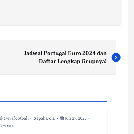
Jadwal Portugal Euro 2024 dan
Daftar Lengkap Grupnya!
kt vivafootball
Sepak Bola
Juli 27, 2025
1 views