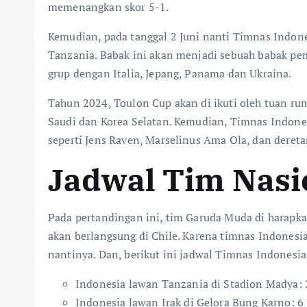
memenangkan skor 5-1.
Kemudian, pada tanggal 2 Juni nanti Timnas Indo
Tanzania. Babak ini akan menjadi sebuah babak pe
grup dengan Italia, Jepang, Panama dan Ukraina.
Tahun 2024, Toulon Cup akan di ikuti oleh tuan rum
Saudi dan Korea Selatan. Kemudian, Timnas Indone
seperti Jens Raven, Marselinus Ama Ola, dan deret
Jadwal Tim Nasi
Pada pertandingan ini, tim Garuda Muda di harapka
akan berlangsung di Chile. Karena timnas Indonesi
nantinya. Dan, berikut ini jadwal Timnas Indonesia
Indonesia lawan Tanzania di Stadion Madya: 
Indonesia lawan Irak di Gelora Bung Karno: 6 