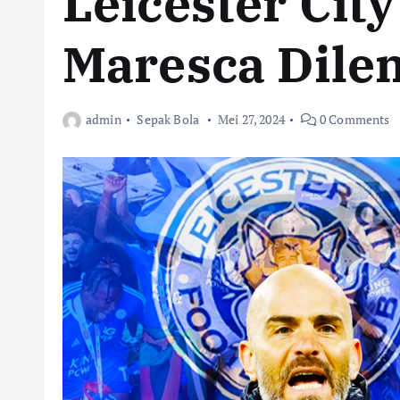
Leicester Cit
Maresca Dile
admin
Sepak Bola
Mei 27, 2024
0 Comments