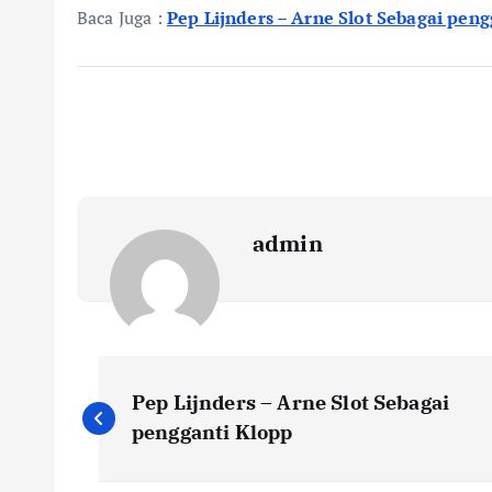
Baca Juga :
Pep Lijnders – Arne Slot Sebagai pen
admin
N
Pep Lijnders – Arne Slot Sebagai
a
pengganti Klopp