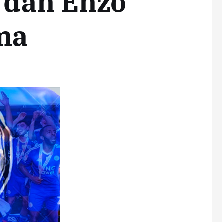
y dan Enzo
ma