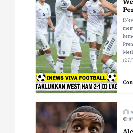
s
We
Pe
i
iNew
mem
p
keme
Prem
o
MetL
(27/
s
Con
m
87
Al