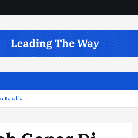
ri Ronaldo