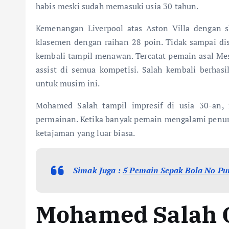
habis meski sudah memasuki usia 30 tahun.
Kemenangan Liverpool atas Aston Villa dengan 
klasemen dengan raihan 28 poin. Tidak sampai di
kembali tampil menawan. Tercatat pemain asal Mes
assist di semua kompetisi. Salah kembali berhas
untuk musim ini.
Mohamed Salah tampil impresif di usia 30-an,
permainan. Ketika banyak pemain mengalami penuru
ketajaman yang luar biasa.
Simak Juga :
5 Pemain Sepak Bola No Pu
Mohamed Salah G