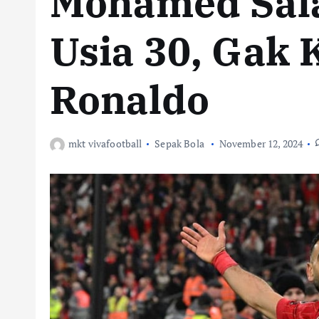
Mohamed Sala
Usia 30, Gak 
Ronaldo
mkt vivafootball
Sepak Bola
November 12, 2024