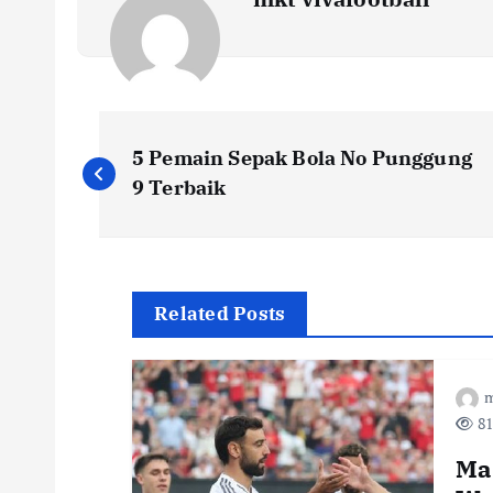
N
5 Pemain Sepak Bola No Punggung
a
9 Terbaik
v
i
Related Posts
g
m
81
a
Ma