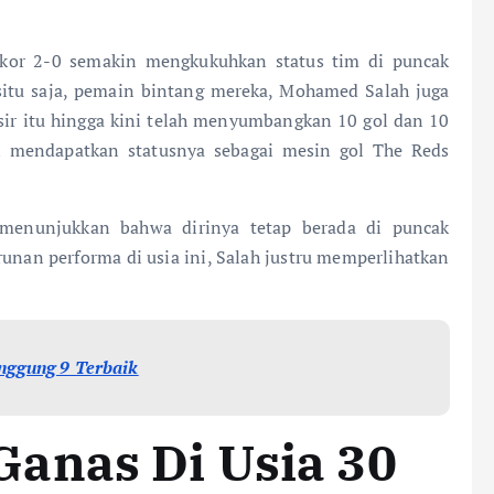
skor 2-0 semakin mengkukuhkan status tim di puncak
situ saja, pemain bintang mereka, Mohamed Salah juga
ir itu hingga kini telah menyumbangkan 10 gol dan 10
il mendapatkan statusnya sebagai mesin gol The Reds
 menunjukkan bahwa dirinya tetap berada di puncak
nan performa di usia ini, Salah justru memperlihatkan
nggung 9 Terbaik
anas Di Usia 30