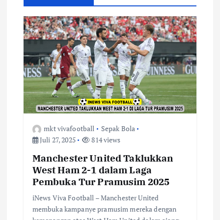
p
o
s
mkt vivafootball
Sepak Bola
Juli 27, 2025
814 views
Manchester United Taklukkan
West Ham 2-1 dalam Laga
Pembuka Tur Pramusim 2025
iNews Viva Football – Manchester United
membuka kampanye pramusim mereka dengan