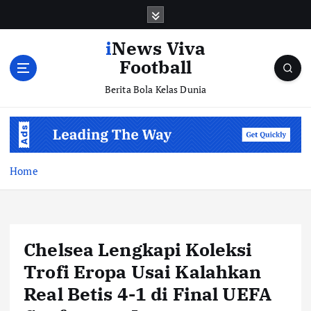
S
k
i
iNews Viva
p
Football
t
o
Berita Bola Kelas Dunia
c
o
n
t
e
Home
n
t
Chelsea Lengkapi Koleksi
Trofi Eropa Usai Kalahkan
Real Betis 4-1 di Final UEFA