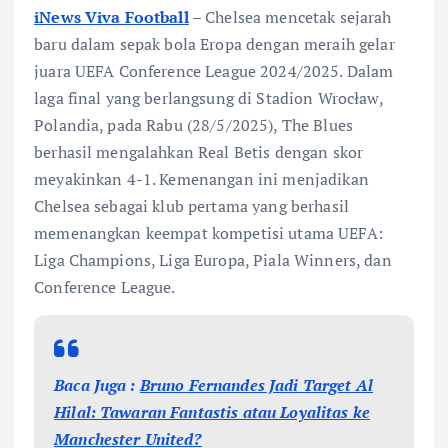
iNews Viva Football
– Chelsea mencetak sejarah
baru dalam sepak bola Eropa dengan meraih gelar
juara UEFA Conference League 2024/2025. Dalam
laga final yang berlangsung di Stadion Wrocław,
Polandia, pada Rabu (28/5/2025), The Blues
berhasil mengalahkan Real Betis dengan skor
meyakinkan 4-1. Kemenangan ini menjadikan
Chelsea sebagai klub pertama yang berhasil
memenangkan keempat kompetisi utama UEFA:
Liga Champions, Liga Europa, Piala Winners, dan
Conference League.
Baca Juga :
Bruno Fernandes Jadi Target Al
Hilal: Tawaran Fantastis atau Loyalitas ke
Manchester United?