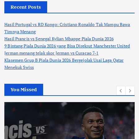
Recent Posts
Hasil Portugal vs RD Kongo: Cristiano Ronaldo Tak Mampu Bawa
Timnya Menang
Hasil Prancis vs Senegal Kylian Mbappe Piala Dunia 2026
9 Bintang Piala Dunia 2026 yang Bisa Direkrut Manchester United
Jerman menang telak skor Jerman vs Curacao 7-1
Klasemen Grup B Piala Dunia 2026 Bergejolak Usai Laga Qatar
Menekuk Swiss
You Missed