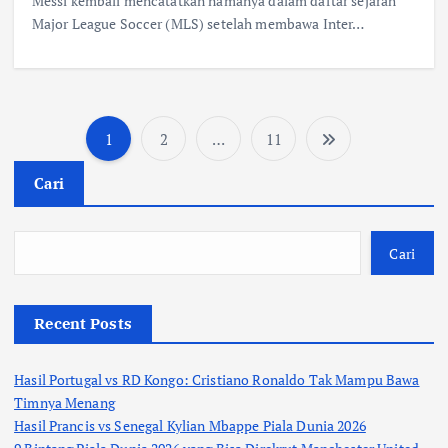
Messi kembali mencatatkan namanya dalam daftar sejarah
Major League Soccer (MLS) setelah membawa Inter…
1
2
…
11
P
Cari
a
g
Cari
i
Recent Posts
n
Hasil Portugal vs RD Kongo: Cristiano Ronaldo Tak Mampu Bawa
a
Timnya Menang
Hasil Prancis vs Senegal Kylian Mbappe Piala Dunia 2026