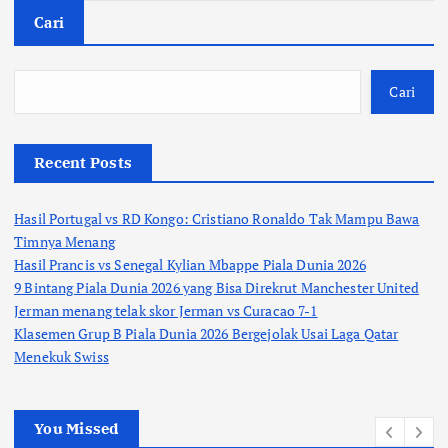
Cari
Cari
Recent Posts
Hasil Portugal vs RD Kongo: Cristiano Ronaldo Tak Mampu Bawa
Timnya Menang
Hasil Prancis vs Senegal Kylian Mbappe Piala Dunia 2026
9 Bintang Piala Dunia 2026 yang Bisa Direkrut Manchester United
Jerman menang telak skor Jerman vs Curacao 7-1
Klasemen Grup B Piala Dunia 2026 Bergejolak Usai Laga Qatar
Menekuk Swiss
You Missed