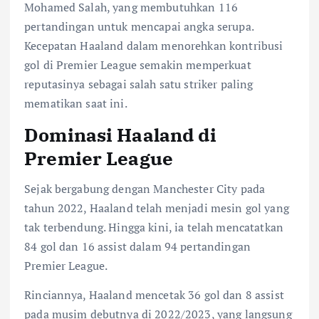
Mohamed Salah, yang membutuhkan 116
pertandingan untuk mencapai angka serupa.
Kecepatan Haaland dalam menorehkan kontribusi
gol di Premier League semakin memperkuat
reputasinya sebagai salah satu striker paling
mematikan saat ini.
Dominasi Haaland di
Premier League
Sejak bergabung dengan Manchester City pada
tahun 2022, Haaland telah menjadi mesin gol yang
tak terbendung. Hingga kini, ia telah mencatatkan
84 gol dan 16 assist dalam 94 pertandingan
Premier League.
Rinciannya, Haaland mencetak 36 gol dan 8 assist
pada musim debutnya di 2022/2023, yang langsung