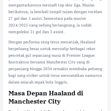
mengantarkannya menjadi top skor liga. Musim
berikutnya, ia kembali tampil tajam dengan torehan
27 gol dan 5 assist. Sementara pada musim
2024/2025 yang sedang berlangsung, ia sudah
mengoleksi 21 gol dan 3 assist.
Dengan performa yang terus menanjak, Haaland
berpeluang besar untuk menyalip berbagai rekor
pencetak gol sepanjang masa di Premier League.
Kontraknya bersama Manchester City yang di
perpanjang hingga 2034 semakin membuka peluang
bagi sang striker untuk terus mencatatkan namanya
dalam sejarah sepak bola Inggris.
Masa Depan Haaland di
Manchester City