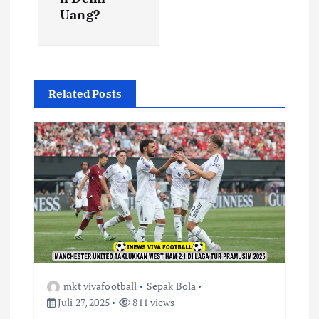
g
Uang?
a
s
Related Posts
i
p
o
s
mkt vivafootball
Sepak Bola
Juli 27, 2025
811 views