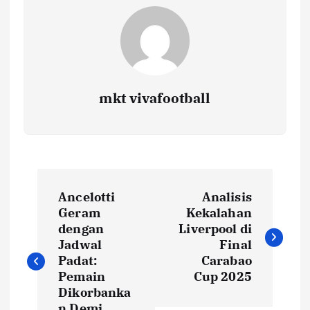
mkt vivafootball
N
Ancelotti
Analisis
a
Geram
Kekalahan
dengan
Liverpool di
v
Jadwal
Final
Padat:
Carabao
i
Pemain
Cup 2025
Dikorbanka
n Demi