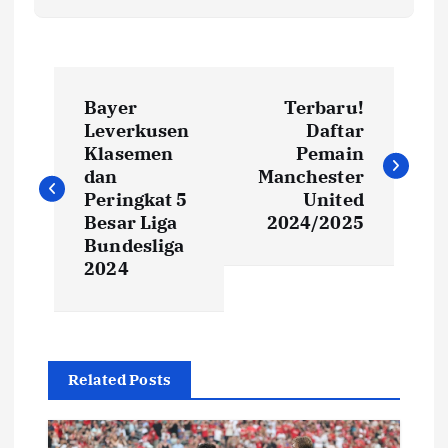
N
Bayer
Terbaru!
a
Leverkusen
Daftar
Klasemen
Pemain
v
dan
Manchester
Peringkat 5
United
i
Besar Liga
2024/2025
Bundesliga
2024
g
a
s
Related Posts
i