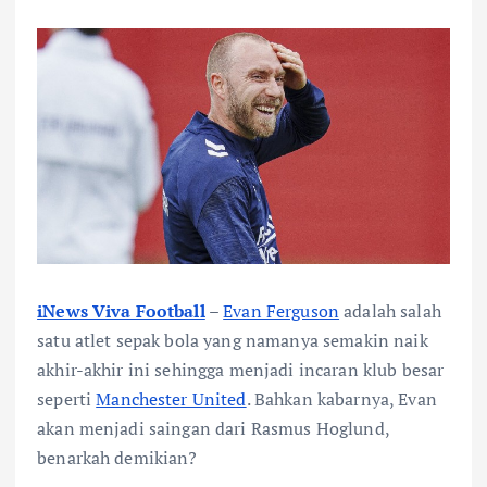
iNews Viva Football
–
Evan Ferguson
adalah salah
satu atlet sepak bola yang namanya semakin naik
akhir-akhir ini sehingga menjadi incaran klub besar
seperti
Manchester United
. Bahkan kabarnya, Evan
akan menjadi saingan dari Rasmus Hoglund,
benarkah demikian?