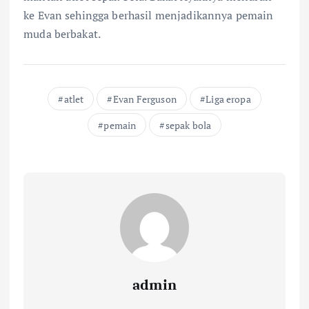
ke Evan sehingga berhasil menjadikannya pemain
muda berbakat.
atlet
Evan Ferguson
Liga eropa
pemain
sepak bola
admin