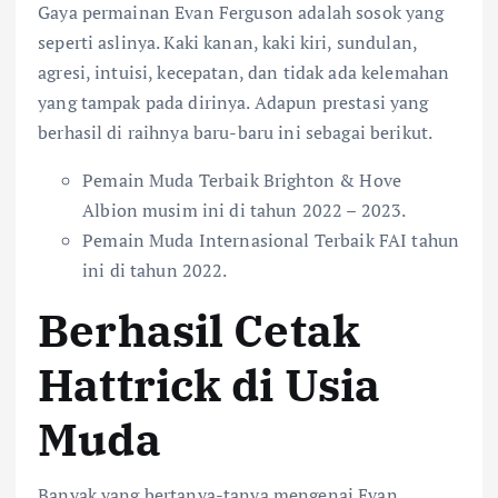
Gaya permainan Evan Ferguson adalah sosok yang
seperti aslinya. Kaki kanan, kaki kiri, sundulan,
agresi, intuisi, kecepatan, dan tidak ada kelemahan
yang tampak pada dirinya. Adapun prestasi yang
berhasil di raihnya baru-baru ini sebagai berikut.
Pemain Muda Terbaik Brighton & Hove
Albion musim ini di tahun 2022 – 2023.
Pemain Muda Internasional Terbaik FAI tahun
ini di tahun 2022.
Berhasil Cetak
Hattrick di Usia
Muda
Banyak yang bertanya-tanya mengenai Evan