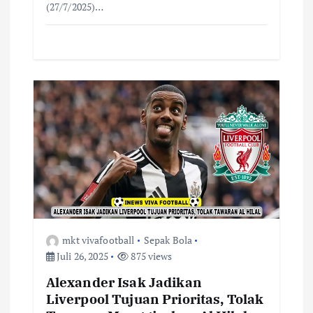
(27/7/2025)…
mkt vivafootball
Sepak Bola
Juli 26, 2025
875 views
Alexander Isak Jadikan
Liverpool Tujuan Prioritas, Tolak