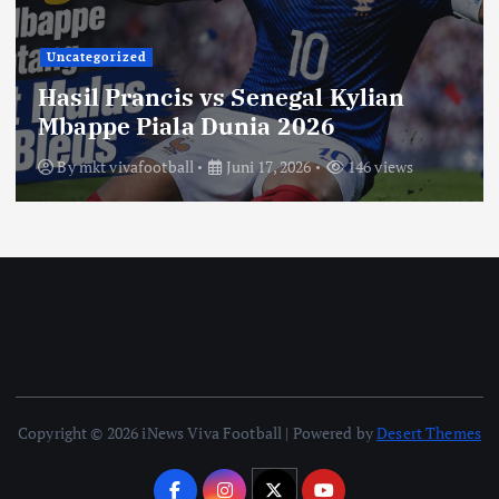
Uncategorized
Hasil Prancis vs Senegal Kylian
Mbappe Piala Dunia 2026
By
mkt vivafootball
Juni 17, 2026
146 views
Copyright © 2026 iNews Viva Football | Powered by
Desert Themes