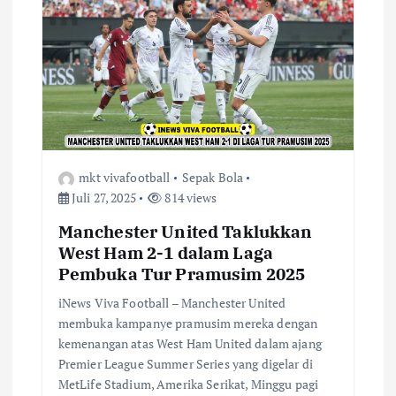
p
o
s
mkt vivafootball
Sepak Bola
Juli 27, 2025
814 views
Manchester United Taklukkan
West Ham 2-1 dalam Laga
Pembuka Tur Pramusim 2025
iNews Viva Football – Manchester United
membuka kampanye pramusim mereka dengan
kemenangan atas West Ham United dalam ajang
Premier League Summer Series yang digelar di
MetLife Stadium, Amerika Serikat, Minggu pagi