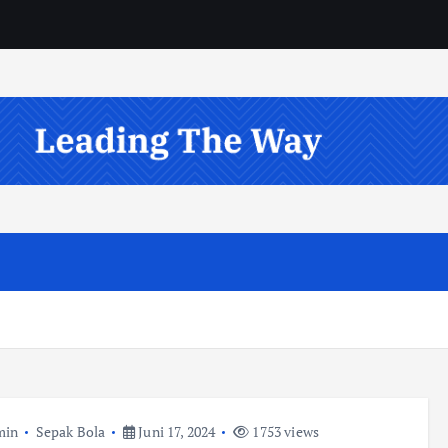
min
Sepak Bola
Juni 17, 2024
1753 views