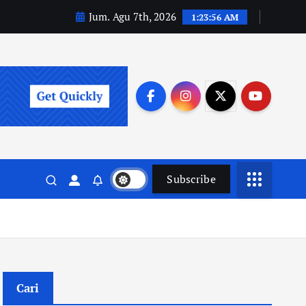
Jum. Agu 7th, 2026
1:23:57 AM
Subscribe
Cari