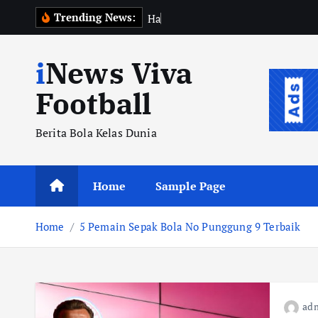
S
Trending News:
H
a
s
i
l
P
r
k
i
iNews Viva
p
t
Football
o
c
Berita Bola Kelas Dunia
o
n
t
Home
Sample Page
e
n
Home
5 Pemain Sepak Bola No Punggung 9 Terbaik
t
ad