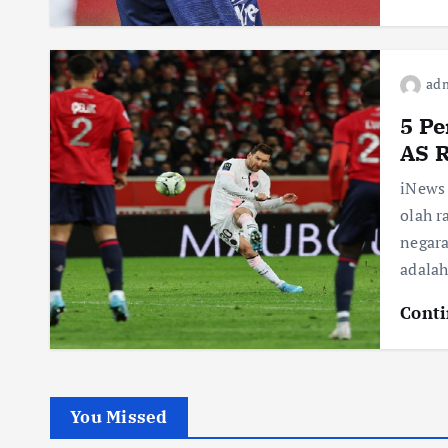
ad
5 P
AS 
iNews 
olah r
negara
adala
Conti
You Missed