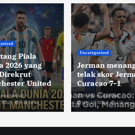
orized
Uncategorized
tang Piala
a 2026 yang
Jerman menan
 Direkrut
telak skor Jerm
hester United
Curacao 7-1
 vivafootball
By
mkt vivafootball
, 2026
143 views
Juni 15, 2026
158 views