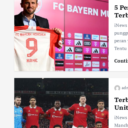
5 P
Ter
iNews 
punggu
peran
Tentu 
Conti
ad
Ter
Uni
iNews 
Manche