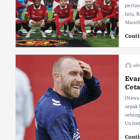
pertan
lalu, 
Manch
Conti
ad
Evan
Ceta
iNews 
sepak 
sehing
United
Conti