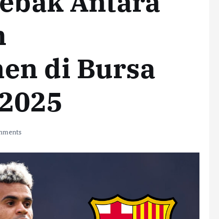
jebak Antara
n
en di Bursa
 2025
mments