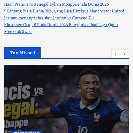
Hasil Prancis vs Senegal Kylian Mbappe Piala Dunia 2026
9 Bintang Piala Dunia 2026 yang Bisa Direkrut Manchester United
Jerman menang telak skor Jerman vs Curacao 7-1
Klasemen Grup B Piala Dunia 2026 Bergejolak Usai Laga Qatar
Menekuk Swiss
You Missed