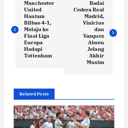
Manchester
Badai
a
United
Cedera Real
Hantam
Madrid,
v
Bilbao 4-1,
Vinicius
Melaju ke
dan
i
Final Liga
Vazquez
Europa
Absen
Hadapi
Jelang
g
Tottenham
Akhir
Musim
a
s
i
Related Posts
p
o