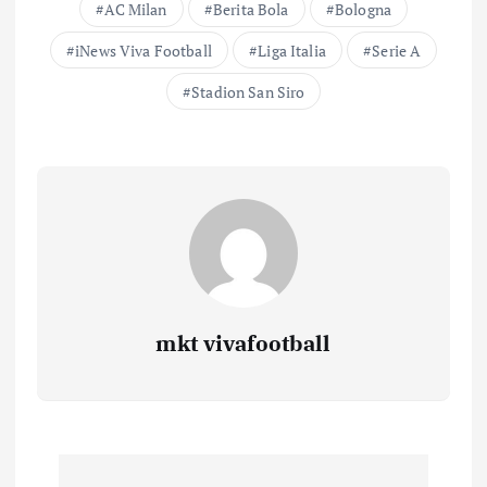
AC Milan
Berita Bola
Bologna
iNews Viva Football
Liga Italia
Serie A
Stadion San Siro
mkt vivafootball
N