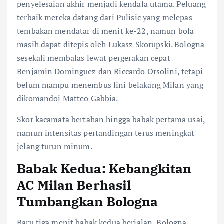
penyelesaian akhir menjadi kendala utama. Peluang
terbaik mereka datang dari Pulisic yang melepas
tembakan mendatar di menit ke-22, namun bola
masih dapat ditepis oleh Lukasz Skorupski. Bologna
sesekali membalas lewat pergerakan cepat
Benjamin Dominguez dan Riccardo Orsolini, tetapi
belum mampu menembus lini belakang Milan yang
dikomandoi Matteo Gabbia.
Skor kacamata bertahan hingga babak pertama usai,
namun intensitas pertandingan terus meningkat
jelang turun minum.
Babak Kedua: Kebangkitan
AC Milan Berhasil
Tumbangkan Bologna
Baru tiga menit babak kedua berjalan, Bologna