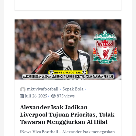
mkt vivafootball
Sepak Bola
Juli 26, 2025
875 views
Alexander Isak Jadikan
Liverpool Tujuan Prioritas, Tolak
Tawaran Menggiurkan Al Hilal
iNews Viva Football – Alexander Isak menegaskan