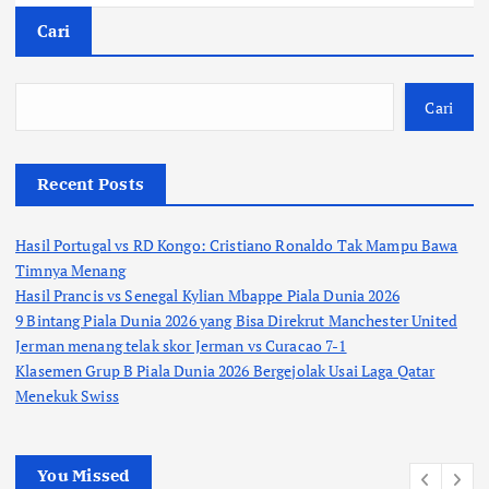
Cari
Cari
Recent Posts
Hasil Portugal vs RD Kongo: Cristiano Ronaldo Tak Mampu Bawa
Timnya Menang
Hasil Prancis vs Senegal Kylian Mbappe Piala Dunia 2026
9 Bintang Piala Dunia 2026 yang Bisa Direkrut Manchester United
Jerman menang telak skor Jerman vs Curacao 7-1
Klasemen Grup B Piala Dunia 2026 Bergejolak Usai Laga Qatar
Menekuk Swiss
You Missed