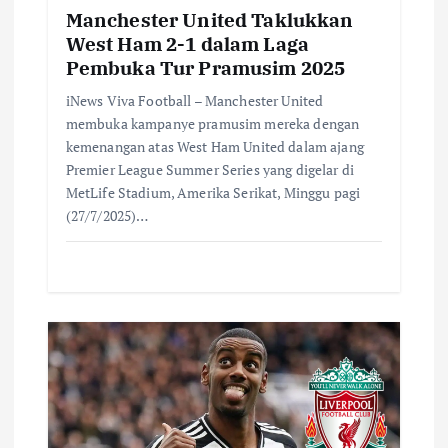
Manchester United Taklukkan
West Ham 2-1 dalam Laga
Pembuka Tur Pramusim 2025
iNews Viva Football – Manchester United
membuka kampanye pramusim mereka dengan
kemenangan atas West Ham United dalam ajang
Premier League Summer Series yang digelar di
MetLife Stadium, Amerika Serikat, Minggu pagi
(27/7/2025)…