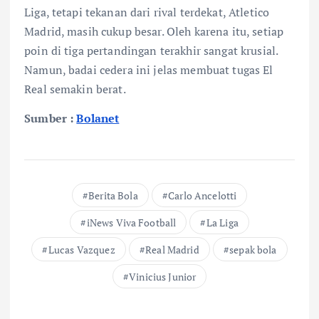
Liga, tetapi tekanan dari rival terdekat, Atletico
Madrid, masih cukup besar. Oleh karena itu, setiap
poin di tiga pertandingan terakhir sangat krusial.
Namun, badai cedera ini jelas membuat tugas El
Real semakin berat.
Sumber :
Bolanet
Berita Bola
Carlo Ancelotti
iNews Viva Football
La Liga
Lucas Vazquez
Real Madrid
sepak bola
Vinicius Junior