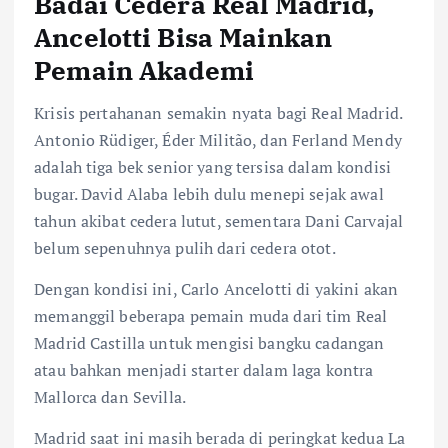
Badai Cedera Real Madrid,
Ancelotti Bisa Mainkan
Pemain Akademi
Krisis pertahanan semakin nyata bagi Real Madrid.
Antonio Rüdiger, Éder Militão, dan Ferland Mendy
adalah tiga bek senior yang tersisa dalam kondisi
bugar. David Alaba lebih dulu menepi sejak awal
tahun akibat cedera lutut, sementara Dani Carvajal
belum sepenuhnya pulih dari cedera otot.
Dengan kondisi ini, Carlo Ancelotti di yakini akan
memanggil beberapa pemain muda dari tim Real
Madrid Castilla untuk mengisi bangku cadangan
atau bahkan menjadi starter dalam laga kontra
Mallorca dan Sevilla.
Madrid saat ini masih berada di peringkat kedua La