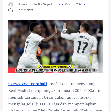
mkt vivafootball
Sepak Bola
Mei 13, 2025
0 Comments
iNews Viva Football
– Badai Cedera menyerang
Real Madrid menjelang akhir musim 2024/2025, ini
menjadi tantangan besar dalam upaya mereka
mengejar gelar juara La Liga dan mempersiapkan
diri untuk ajang Piala Dunia Antarklub. Klub asuhan