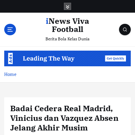
S
k
i
iNews Viva
p
Football
t
o
Berita Bola Kelas Dunia
c
o
n
t
e
Home
n
t
Badai Cedera Real Madrid,
Vinicius dan Vazquez Absen
Jelang Akhir Musim