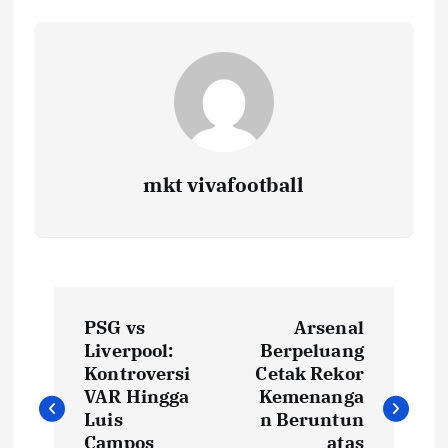
mkt vivafootball
N
PSG vs
Arsenal
a
Liverpool:
Berpeluang
Kontroversi
Cetak Rekor
v
VAR Hingga
Kemenanga
Luis
n Beruntun
Campos
atas