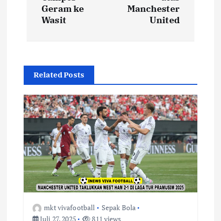
i
Geram ke
Manchester
Wasit
United
g
a
s
Related Posts
i
p
o
s
mkt vivafootball
Sepak Bola
Juli 27, 2025
811 views