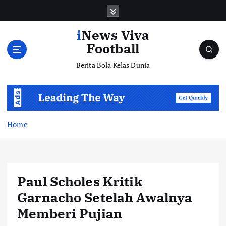
S
k
i
iNews Viva
p
Football
t
o
Berita Bola Kelas Dunia
c
o
n
t
e
Home
n
t
Paul Scholes Kritik
Garnacho Setelah Awalnya
Memberi Pujian