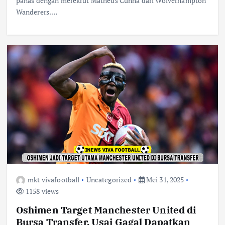
panas dengan merekrut Matheus Cunha dari Wolverhampton
Wanderers.…
mkt vivafootball
Uncategorized
Mei 31, 2025
1158 views
Oshimen Target Manchester United di
Bursa Transfer, Usai Gagal Dapatkan