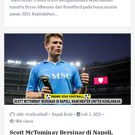
transfer Bryan Mbeumo dari Brentford pada bursa musim
panas 2025. Kepindahan…
mkt vivafootball
Sepak Bola
Juli 3, 2025
984 views
Scott McTominay Bersinar di Napoli,