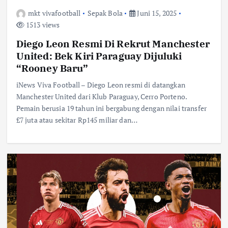
mkt vivafootball
Sepak Bola
Juni 15, 2025
1513 views
Diego Leon Resmi Di Rekrut Manchester
United: Bek Kiri Paraguay Dijuluki
“Rooney Baru”
iNews Viva Football – Diego Leon resmi di datangkan
Manchester United dari Klub Paraguay, Cerro Porteno.
Pemain berusia 19 tahun ini bergabung dengan nilai transfer
£7 juta atau sekitar Rp145 miliar dan…