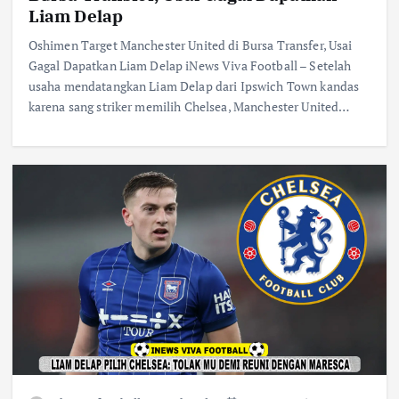
Liam Delap
Oshimen Target Manchester United di Bursa Transfer, Usai
Gagal Dapatkan Liam Delap iNews Viva Football – Setelah
usaha mendatangkan Liam Delap dari Ipswich Town kandas
karena sang striker memilih Chelsea, Manchester United…