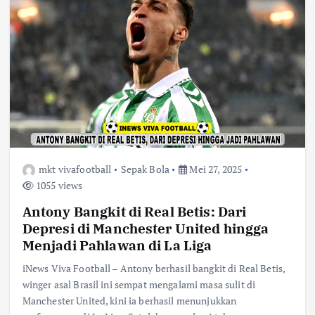
mkt vivafootball
Sepak Bola
Mei 27, 2025
1055 views
Antony Bangkit di Real Betis: Dari
Depresi di Manchester United hingga
Menjadi Pahlawan di La Liga
iNews Viva Football – Antony berhasil bangkit di Real Betis,
winger asal Brasil ini sempat mengalami masa sulit di
Manchester United, kini ia berhasil menunjukkan