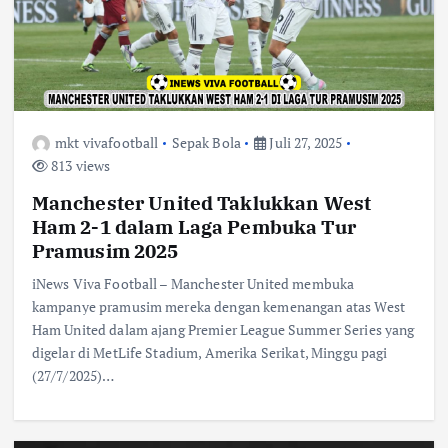
mkt vivafootball
Sepak Bola
Juli 27, 2025
813 views
Manchester United Taklukkan West
Ham 2-1 dalam Laga Pembuka Tur
Pramusim 2025
iNews Viva Football – Manchester United membuka
kampanye pramusim mereka dengan kemenangan atas West
Ham United dalam ajang Premier League Summer Series yang
digelar di MetLife Stadium, Amerika Serikat, Minggu pagi
(27/7/2025)…