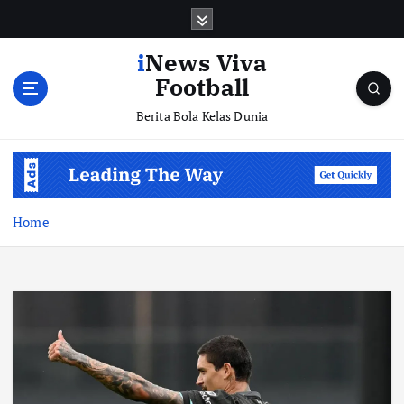
S
k
i
iNews Viva
p
Football
t
o
Berita Bola Kelas Dunia
c
o
n
t
e
Home
n
t