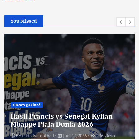
You Missed
Uncategorized
Hasil Prancis vs Senegal Kylian
Mbappe Piala Dunia 2026
By
mkt vivafootball
Juni 17, 2026
146 views