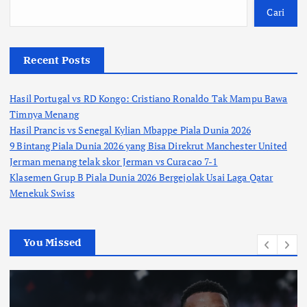
Cari
Recent Posts
Hasil Portugal vs RD Kongo: Cristiano Ronaldo Tak Mampu Bawa
Timnya Menang
Hasil Prancis vs Senegal Kylian Mbappe Piala Dunia 2026
9 Bintang Piala Dunia 2026 yang Bisa Direkrut Manchester United
Jerman menang telak skor Jerman vs Curacao 7-1
Klasemen Grup B Piala Dunia 2026 Bergejolak Usai Laga Qatar
Menekuk Swiss
You Missed