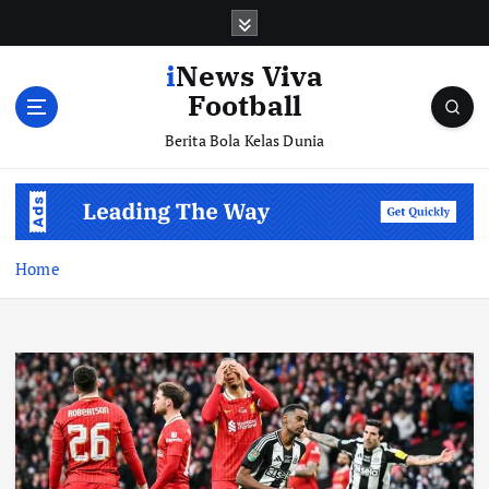
S
k
i
iNews Viva
p
Football
t
o
Berita Bola Kelas Dunia
c
o
n
t
e
Home
n
t