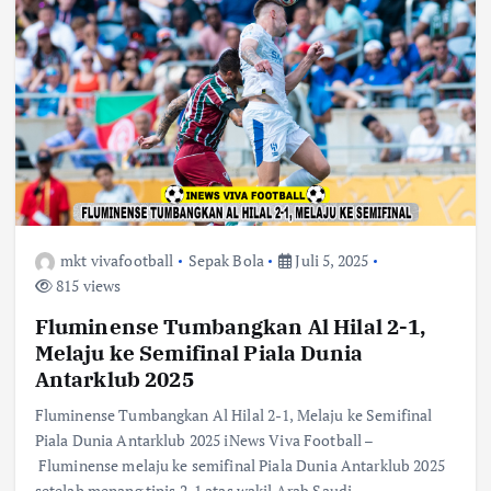
mkt vivafootball
Sepak Bola
Juli 5, 2025
815 views
Fluminense Tumbangkan Al Hilal 2-1,
Melaju ke Semifinal Piala Dunia
Antarklub 2025
Fluminense Tumbangkan Al Hilal 2-1, Melaju ke Semifinal
Piala Dunia Antarklub 2025 iNews Viva Football –
Fluminense melaju ke semifinal Piala Dunia Antarklub 2025
setelah menang tipis 2-1 atas wakil Arab Saudi,…