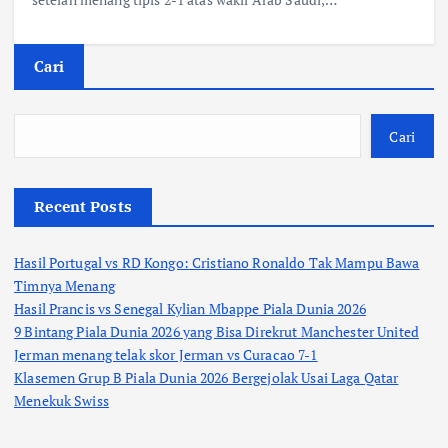
Cari
Cari
Recent Posts
Hasil Portugal vs RD Kongo: Cristiano Ronaldo Tak Mampu Bawa
Timnya Menang
Hasil Prancis vs Senegal Kylian Mbappe Piala Dunia 2026
9 Bintang Piala Dunia 2026 yang Bisa Direkrut Manchester United
Jerman menang telak skor Jerman vs Curacao 7-1
Klasemen Grup B Piala Dunia 2026 Bergejolak Usai Laga Qatar
Menekuk Swiss