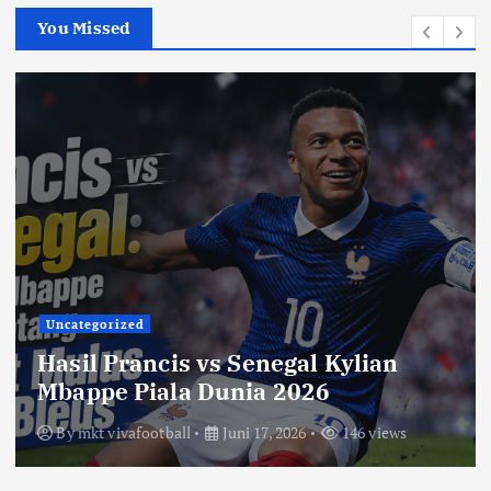
You Missed
Uncategorized
Hasil Prancis vs Senegal Kylian
Mbappe Piala Dunia 2026
By
mkt vivafootball
Juni 17, 2026
146 views