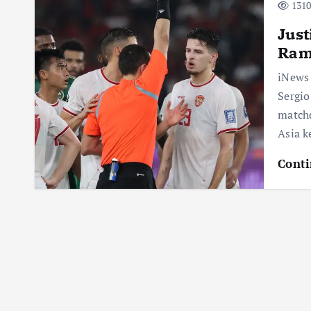
1310
Just
Ramo
iNews 
Sergio
matchd
Asia 
Conti