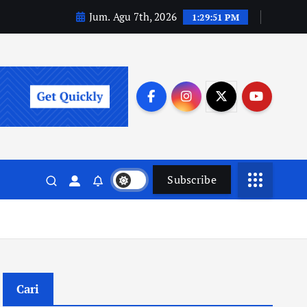
Jum. Agu 7th, 2026
1:29:51 PM
Subscribe
Cari