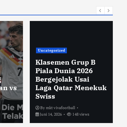
Uncategorized
Klasemen Grup B
Piala Dunia 2026
g
Bergejolak Usai
an vs
Laga Qatar Menekuk
Swiss
By
mkt vivafootball
Juni 14, 2026
148 views