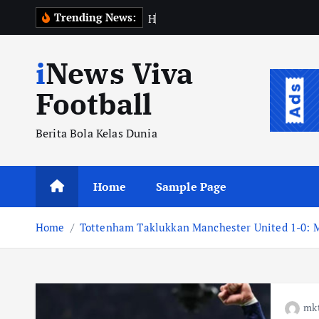
S
Trending News:
H
a
s
i
l
k
i
iNews Viva
p
t
Football
o
c
Berita Bola Kelas Dunia
o
n
t
Home
Sample Page
e
n
Home
Tottenham Taklukkan Manchester United 1-0: Ma
t
mkt