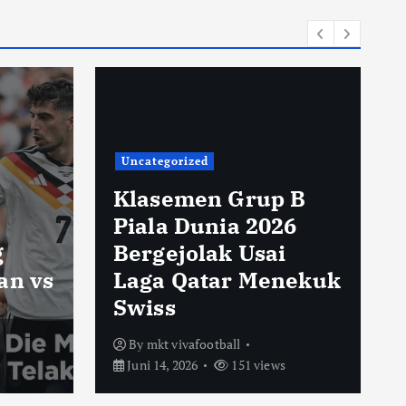
Uncategorized
Klasemen Grup B
Piala Dunia 2026
g
Bergejolak Usai
an vs
Laga Qatar Menekuk
Swiss
By
mkt vivafootball
Juni 14, 2026
151 views