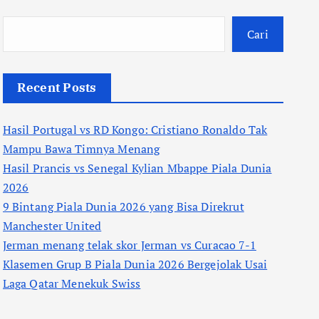
Cari
Recent Posts
Hasil Portugal vs RD Kongo: Cristiano Ronaldo Tak
Mampu Bawa Timnya Menang
Hasil Prancis vs Senegal Kylian Mbappe Piala Dunia
2026
9 Bintang Piala Dunia 2026 yang Bisa Direkrut
Manchester United
Jerman menang telak skor Jerman vs Curacao 7-1
Klasemen Grup B Piala Dunia 2026 Bergejolak Usai
Laga Qatar Menekuk Swiss