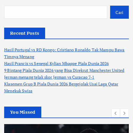
Cari
Recent Posts
Hasil Portugal vs RD Kongo: Cristiano Ronaldo Tak Mampu Bawa
Timnya Menang
Hasil Prancis vs Senegal Kylian Mbappe Piala Dunia 2026
9 Bintang Piala Dunia 2026 yang Bisa Direkrut Manchester United
Jerman menang telak skor Jerman vs Curacao 7-1
Klasemen Grup B Piala Dunia 2026 Bergejolak Usai Laga Qatar
Menekuk Swiss
You Missed