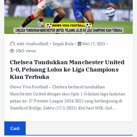
mkt vivafootball
Sepak Bola
Mei 17, 2025
1063 views
Chelsea Tundukkan Manchester United
1-0, Peluang Lolos ke Liga Champions
Kian Terbuka
iNews Viva Football – Chelsea berhasil tundukkan
Manchester United dengan skor tipis 1-0 dalam laga lanjutan
pekan ke-37 Premier League 2024/2025 yang berlangsung di
Stamford Bridge, Sabtu (17/5/2025) dini hari WIB. Gol…
Cari