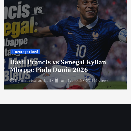
Uncategorized
Hasil Prancis vs Senegal Kylian
Mbappe Piala Dunia 2026
By
mkt vivafootball
Juni 17, 2026
144 views