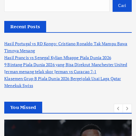
Cari
Recent Posts
Hasil Portugal vs RD Kongo: Cristiano Ronaldo Tak Mampu Bawa
Timnya Menang
Hasil Prancis vs Senegal Kylian Mbappe Piala Dunia 2026
9 Bintang Piala Dunia 2026 yang Bisa Direkrut Manchester United
Jerman menang telak skor Jerman vs Curacao 7-1
Klasemen Grup B Piala Dunia 2026 Bergejolak Usai Laga Qatar
Menekuk Swiss
You Missed