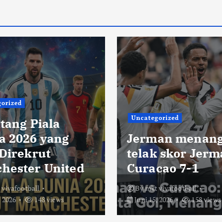
orized
Uncategorized
tang Piala
a 2026 yang
Jerman menan
 Direkrut
telak skor Jerm
hester United
Curacao 7-1
 vivafootball
By
mkt vivafootball
, 2026
148 views
Juni 15, 2026
158 views