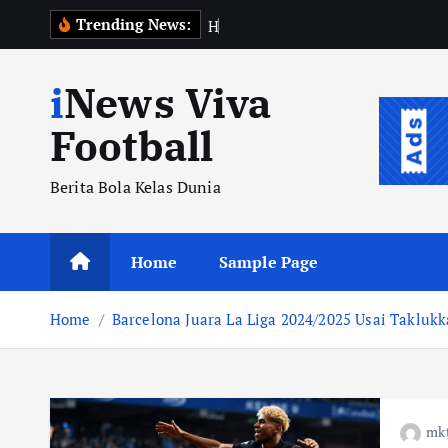
S
Trending News:
H
a
s
i
l
k
i
iNews Viva
p
t
Football
o
c
Berita Bola Kelas Dunia
o
n
t
Home
Sample Page
e
n
Home
Barcelona Juara La Liga 2024/2025 Usai Taklukk
t
mkt