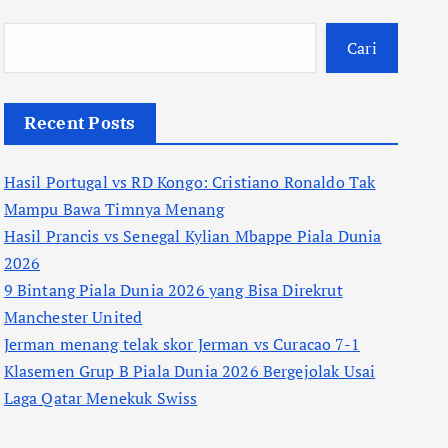
Cari
Recent Posts
Hasil Portugal vs RD Kongo: Cristiano Ronaldo Tak
Mampu Bawa Timnya Menang
Hasil Prancis vs Senegal Kylian Mbappe Piala Dunia
2026
9 Bintang Piala Dunia 2026 yang Bisa Direkrut
Manchester United
Jerman menang telak skor Jerman vs Curacao 7-1
Klasemen Grup B Piala Dunia 2026 Bergejolak Usai
Laga Qatar Menekuk Swiss