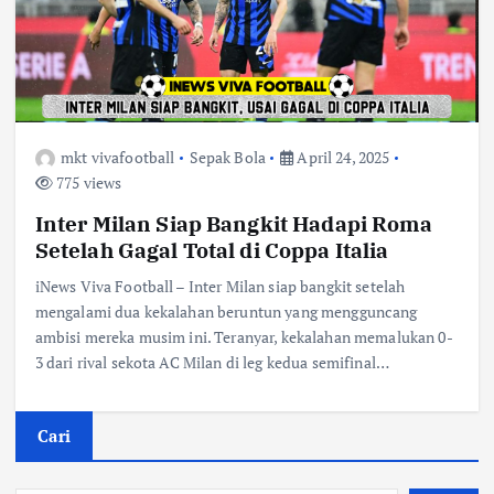
mkt vivafootball
Sepak Bola
April 24, 2025
775 views
Inter Milan Siap Bangkit Hadapi Roma
Setelah Gagal Total di Coppa Italia
iNews Viva Football – Inter Milan siap bangkit setelah
mengalami dua kekalahan beruntun yang mengguncang
ambisi mereka musim ini. Teranyar, kekalahan memalukan 0-
3 dari rival sekota AC Milan di leg kedua semifinal…
Cari