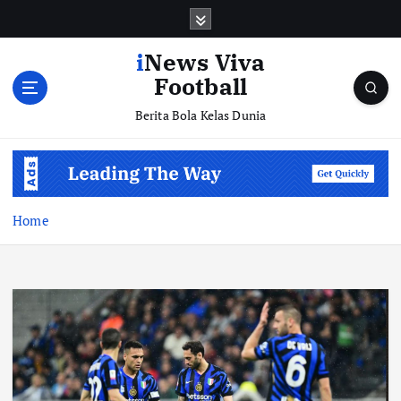
S
k
i
iNews Viva
p
Football
t
o
Berita Bola Kelas Dunia
c
o
n
t
e
Home
n
t