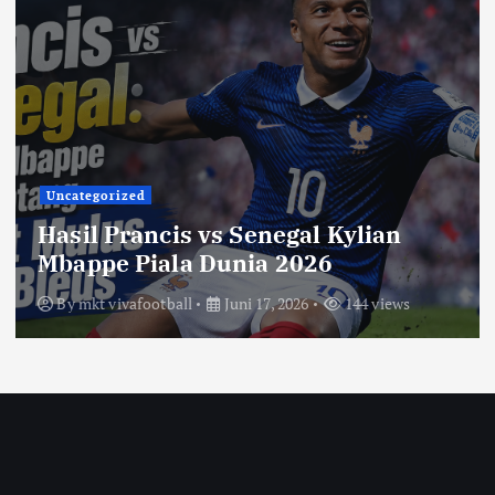
Uncategorized
Hasil Prancis vs Senegal Kylian
Mbappe Piala Dunia 2026
By
mkt vivafootball
Juni 17, 2026
144 views