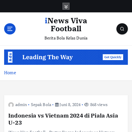
S
k
i
iNews Viva
p
Football
t
o
Berita Bola Kelas Dunia
c
o
n
t
e
Home
n
t
admin
Sepak Bola
Juni 8, 2024
868 views
Indonesia vs Vietnam 2024 di Piala Asia
U-23